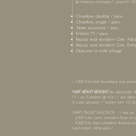
chamb
res, climatisées
(1 grand lit 160
8
Chambre double / pers
Chambre single / pers
3ème personne / pers.
Enfant (*) / pers. 
Repas midi résident Gite. A
Repas midi résident Gite. 
Déjeuner à côté plage
+ 1000 fcfa taxe touristique par pers
TARIF RÉDUIT RÉSIDENT s
ur demande
-1
(*) 1 ou 3 enfants de 4 à 11 ans dans
Si case séparée, 1° enfant tarif 1/2 dou
TARIFS "BASSE" SAISON DU 11 mai au 
- 2.000 fcfa / pers. chambre Dune en 
- 4.000 fcfa /pers chambre Bambou et 
(sauf enfant, 3ème pers.)