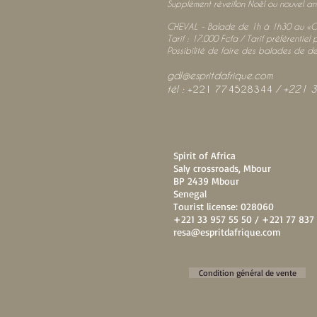
Supplément réveillon Noël ou nouvel an
CHEVAL - Balade de 1h à 1h30 au «C
Tarif : 17.000 Fcfa / Tarif préférenti
Possibilité de faire des balades de d
gdl@espritdafrique.com
tél :
+221 774528344
/
+221 
Spirit of Africa
Saly crossroads, Mbour
BP 2439 Mbour
Senegal
Tourist license: 028060
+221 33 957 55 50 / +221 77 837 
resa@espritdafrique.com
Condition général de vente