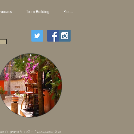
ivouacs
Team Building
Plus...
res
(1 grand lit 160 + 1 banquette-lit et