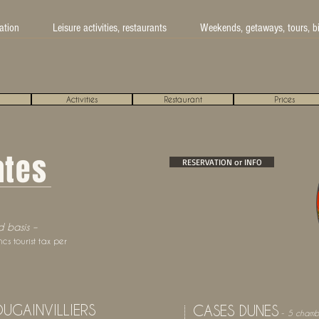
tion
Leisure activities, restaurants
Weekends, getaways, tours, b
Activities
Restaurant
Prices
ates
RESERVATION or INFO
d basis –
ncs tourist tax per
UGAINVILLIERS
CASES DUNES
-
5 chamb