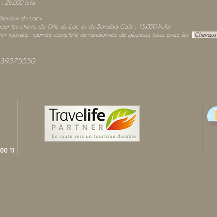
 : 26.000 fcfa
hevaux du Lac»
el pour les clients du Gîte du Lac et du Bonaba Café : 15.000 Fcfa
emi-journée, journée complète ou randonnée de plusieurs jours avec les
Chevaux
33
9575550
00 11