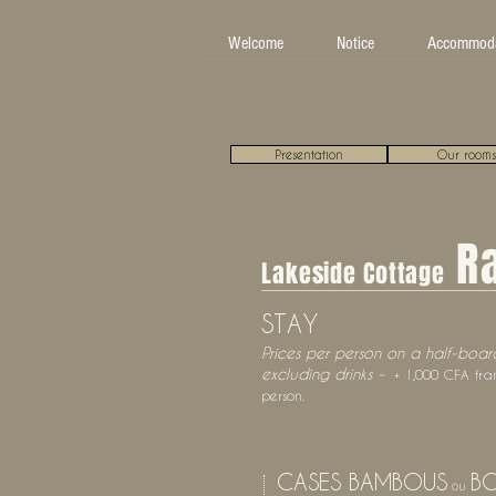
Welcome
Notice
Accommoda
Presentation
Our rooms
R
Lakeside Cottage
STAY
Prices per person on a half-boar
excluding drinks
–
+ 1,000
CFA
fra
person.
CASES BAMBOUS
BO
ou