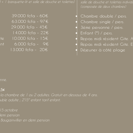
 + 1 banquette-lit et salle de douche et toilettes)
salle de douche et toilettes individ
(composée de deux chambres)
. 39.000 fcfa - 60€
Chambre double / pe
. 63.000 fcfa - 97€
Chambre single / pe
 29.000 fcfa - 45€
3ème personne / pe
14.000 fcfa - 22€
Enfant (*) / pers
dulte 10.000 fcfa - 15€
Repas midi résident Gite
Enfant 6.000 fcfa - 9€
Repas midi résident Git
 13.000 fcfa - 20€
Déjeuner à côté pla
onne.
5%
 la chambre de 1 ou 2 adultes. Gratuit en dessous de 4 ans.
ble adulte ; 2°/3° enfant tarif enfant.
15 octobre
demi pension
Bougainvillier en demi pension