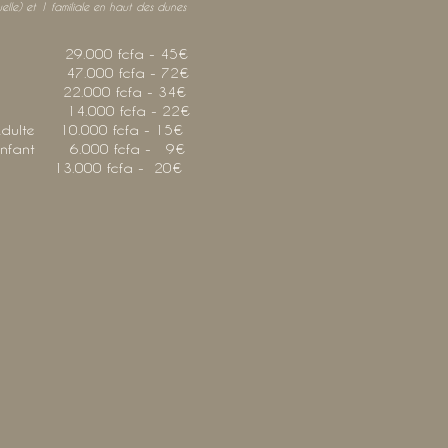
uelle)
et 1 familiale en haut des dunes
rs. 29.000 fcfa - 45€
rs. 47.000 fcfa - 72€
rs. 22.000 fcfa - 34€
. 14.000 fcfa - 22€
. Adulte 10.000 fcfa - 15€
e. Enfant 6.000 fcfa - 9€
ge 13.000 fcfa - 20€