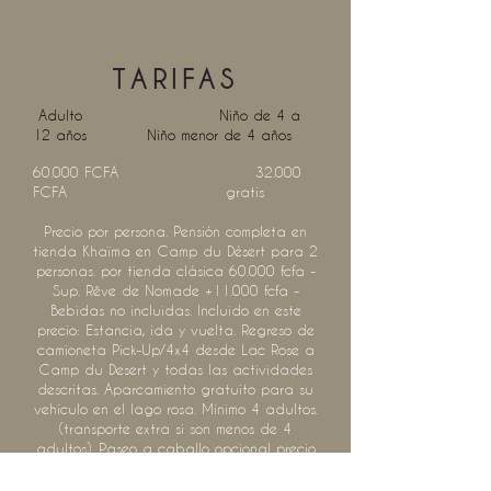
TARIFAS
Adulto Niño de 4 a
12 años Niño menor de 4 años
60.000 FCFA 32.000
FCFA gratis
Precio por persona. Pensión completa en
tienda Khaïma en Camp du Désert para 2
personas. por tienda clásica 60.000 fcfa -
Sup. Rêve de Nomade +11.000 fcfa -
Bebidas no incluidas. Incluido en este
precio: Estancia, ida y vuelta. Regreso de
camioneta Pick-Up/4x4 desde Lac Rose a
Camp du Desert y todas las actividades
descritas. Aparcamiento gratuito para su
vehículo en el lago rosa. Mínimo 4 adultos.
(transporte extra si son menos de 4
adultos). Paseo a caballo opcional precio
por caballo: 15.000 fcfa
Suplemento Nochevieja Adulto: +26.000