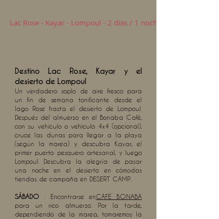
Lac Rose - Kayar - Lompoul - 2 días / 1 noche
Destino Lac Rose, Kayar y el
desierto de Lompoul
Un verdadero soplo de aire fresco para
un fin de semana tonificante desde el
lago Rose hasta el desierto de Lompoul.
Después del almuerzo en el Bonaba Café,
con su vehículo o vehículo 4x4 (opcional),
cruce las dunas para llegar a la playa
(según la marea) y descubra Kayar, el
primer puerto pesquero artesanal, y luego
Lompoul. Descubra la alegría de pasar
una noche en el desierto en cómodas
tiendas de campaña en DESERT CAMP.
SÁBADO
: Encontrarse en
CAFÉ BONABA
para un rico almuerzo. Por la tarde,
dependiendo de la marea, tomaremos la