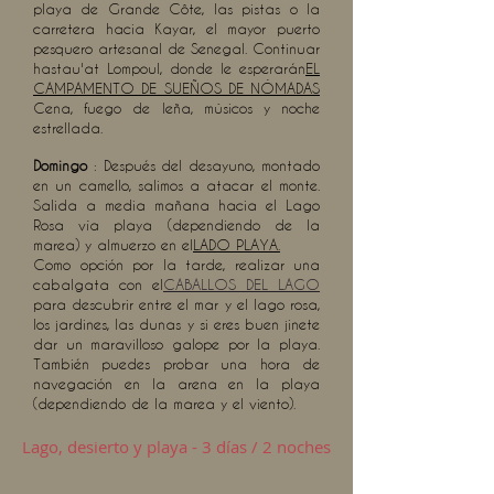
playa de Grande Côte, las pistas o la
carretera hacia Kayar, el mayor puerto
pesquero artesanal de Senegal. Continuar
hasta
u'at Lompoul, donde le esperarán
EL
CAMPAMENTO DE SUEÑOS DE NÓMADAS
Cena, fuego de leña, músicos y noche
estrellada.
Domingo
: Después del desayuno, montado
en un camello, salimos a atacar el monte.
Salida a media mañana hacia el Lago
Rosa vía playa (dependiendo de la
marea) y almuerzo en el
LADO PLAYA.
Como opción por la tarde, realizar una
cabalgata con el
CABALLOS DEL LAGO
para descubrir entre el mar y el lago rosa,
los jardines, las dunas y si eres buen jinete
dar un maravilloso galope por la playa.
También puedes probar una hora de
navegación en la arena en la playa
(dependiendo de la marea y el viento).
Lago, desierto y playa - 3 días / 2 noches