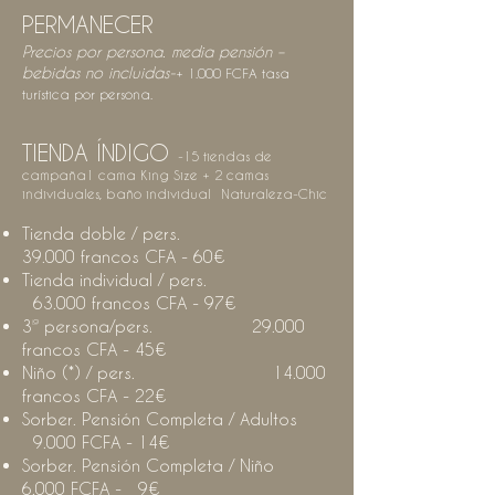
PERMANECER
Precios por persona. media pensión –
bebidas no incluidas
-
+ 1
.
000 FCFA tasa
turística por persona.
TIENDA ÍNDIGO
-
15 tiendas de
campaña
1 cama King Size + 2 camas
individuales, baño individual
Naturaleza-Chic
Tienda doble / pers.
39.000 francos CFA - 60€
Tienda individual / pers.
63.000 francos CFA - 97€
3ª persona/pers. 29.000
francos CFA - 45€
Niño (*) / pers. 14.000
francos CFA - 22€
Sorber. Pensión Completa / Adultos
9.000 FCFA - 14€
Sorber. Pensión Completa / Niño
6.000 FCFA - 9€