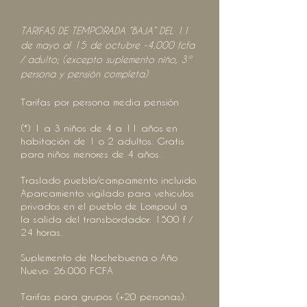
TARIFAS DE TEMPORADA “BAJA” DEL 11
de mayo al 15 de octubre -4.000 fcfa
/ adulto; (excepto suplemento niño, 3ª
persona y pensión completa)
Tarifas por persona media pensión
(*) 1 a 3 niños de 4 a 11 años en
habitación de 1 o 2 adultos. Gratis
para niños menores de 4 años.
Traslado pueblo/campamento incluido.
Aparcamiento vigilado para vehículos
privados en el pueblo de Lompoul a
la salida del transbordador: 1500 f /
24 horas.
Suplemento de Nochebuena o Año
Nuevo: 26.000 FCFA
Tarifas para grupos (+20 personas):