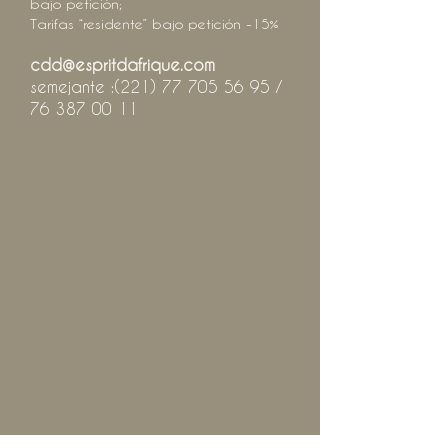
bajo petición;
Tarifas “residente” bajo petición -15%
cdd@espritdafrique.com
semejante :
(221) 77 705 56 95
/
76 387 00 11